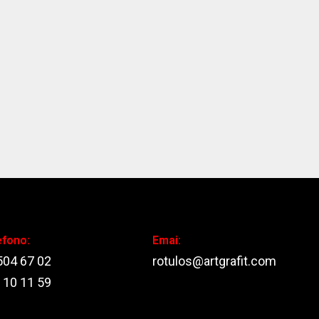
efono:
Emai:
504 67 02
rotulos@artgrafit.com
 10 11 59