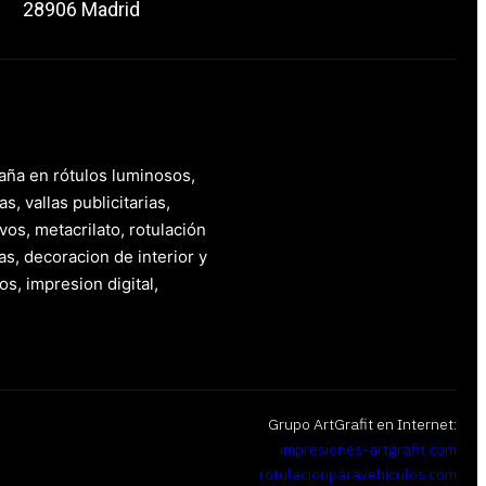
28906 Madrid
paña en rótulos luminosos,
s, vallas publicitarias,
vos, metacrilato, rotulación
as, decoracion de interior y
os, impresion digital,
Grupo ArtGrafit en Internet:
impresiones-artgrafit.com
rotulacionparavehiculos.com