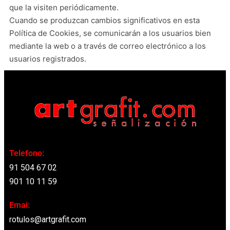
que la visiten periódicamente.
Cuando se produzcan cambios significativos en esta
Política de Cookies, se comunicarán a los usuarios bien
mediante la web o a través de correo electrónico a los
usuarios registrados.
Telefono:
91 504 67 02
901 10 11 59
Emai:
rotulos@artgrafit.com